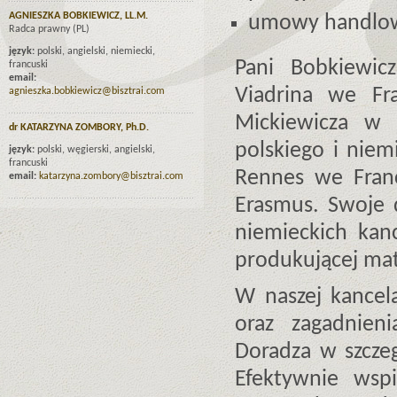
AGNIESZKA BOBKIEWICZ, LL.M.
umowy handlo
Radca prawny (PL)
język:
polski, angielski, niemiecki,
Pani Bobkiewic
francuski
email:
Viadrina we Fr
agnieszka.bobkiewicz@bisztrai.com
Mickiewicza w 
dr KATARZYNA ZOMBORY, Ph.D.
polskiego i nie
język:
polski, węgierski, angielski,
francuski
Rennes we Franc
email:
katarzyna.zombory@bisztrai.com
Erasmus. Swoje 
niemieckich kan
produkującej ma
W naszej kancela
oraz zagadnien
Doradza w szcze
Efektywnie wsp