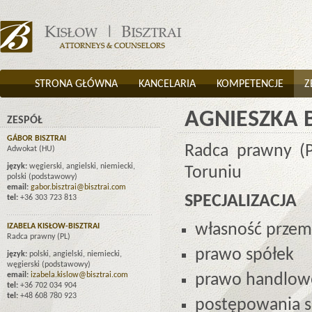
STRONA GŁÓWNA
KANCELARIA
KOMPETENCJE
Z
AGNIESZKA B
ZESPÓŁ
GÁBOR BISZTRAI
Radca prawny (
Adwokat (HU)
język:
węgierski, angielski, niemiecki,
Toruniu
polski (podstawowy)
email:
gabor.bisztrai@bisztrai.com
SPECJALIZACJA
tel:
+36 303 723 813
własność prze
IZABELA KISŁOW-BISZTRAI
Radca prawny (PL)
prawo spółek
język:
polski, angielski, niemiecki,
węgierski (podstawowy)
email:
izabela.kislow@bisztrai.com
prawo handlow
tel:
+36 702 034 904
tel:
+48 608 780 923
postępowania 