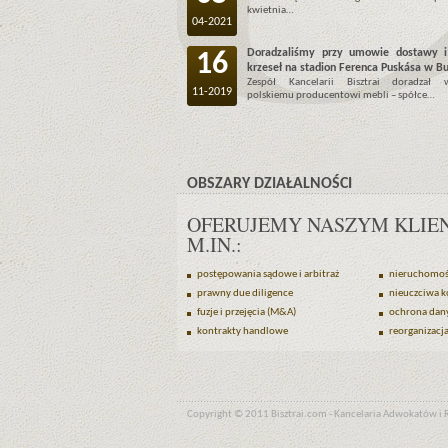
kwietnia…
04-2021
Doradzaliśmy przy umowie dostawy 
16
krzeseł na stadion Ferenca Puskása w B
Zespół Kancelarii Bisztrai doradzał 
11-2019
polskiemu producentowi mebli – spółce…
OBSZARY DZIAŁALNOŚCI
OFERUJEMY NASZYM KLIEN
M.IN.:
postępowania sądowe i arbitraż
nieruchomośc
prawny due diligence
nieuczciwa k
fuzje i przejęcia (M&A)
ochrona dan
kontrakty handlowe
reorganizacj
Copyright © 2011 Bisztrai.com - Kancelaria Adwokatów 