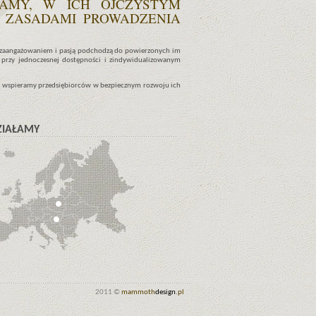
AMY, W ICH OJCZYSTYM
 I ZASADAMI PROWADZENIA
m zaangażowaniem i pasją podchodzą do powierzonych im
 przy jednoczesnej dostępności i zindywidualizowanym
 wspieramy przedsiębiorców w bezpiecznym rozwoju ich
ZIAŁAMY
2011 ©
mammoth
design
.pl