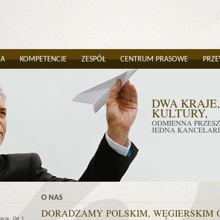
IA
KOMPETENCJE
ZESPÓŁ
CENTRUM PRASOWE
PRZE
DWA KRAJE,
KULTURY,
ODMIENNA PRZESZŁ
JEDNA KANCELAR
O NAS
DORADZAMY POLSKIM, WĘGIERSKIM
zcie. Od 1