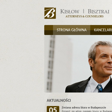
STRONA GŁÓWNA
KANCELAR
AKTUALNOŚCI
Zmiana adresu biura w Budapeszcie
05
Zmienił się adres naszego biura w Budapes