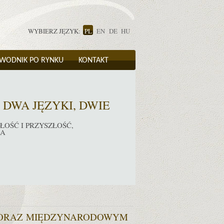
WYBIERZ JĘZYK:
PL
EN
DE
HU
WODNIK PO RYNKU
KONTAKT
 DWA JĘZYKI, DWIE
OŚĆ I PRZYSZŁOŚĆ,
IA
 ORAZ MIĘDZYNARODOWYM