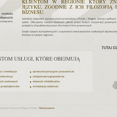
KLIENTOM W REGIONIE KTÓRY ZN
JĘZYKU, ZGODNIE Z ICH FILOZOFIĄ
BIZNESU.
i montażu
udapeszcie
Jesteśmy zespołem dynamicznych prawników z Polski i Węgier, którzy z pełny
wiodącemu
zadań. Oferujemy naszym klientom jakość pracy dużych korporacji prawnych
podejściu charakterystycznym dla małych firm prawniczych.
Dzięki naszym kompetencjom i rozumieniu mechanizmów rynkowych skutecznie
biznesu w naszym regionie.
TUTAJ D
TOM USŁUGI, KTÓRE OBEJMUJĄ
i i inwestycje
sprawy korporacyjne i pracownicze
onkurencja
ubezpieczenia gospodarcze
ych osobowych
własność intelektualna
a przedsiębiorstw
windykacja należności
i Radców Prawnych Węgry Polska |
Nota prawna